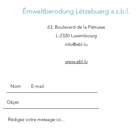
Ëmweltberodung Lëtzebuerg a.s.b.l.
63, Boulevard de la Pétrusse
L-2320 Luxembourg
info@ebl.lu
www.ebl.lu